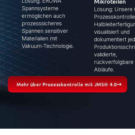
Lösung: EROWA
Mikroteilen
Spannsysteme
Lösung: Unsere
ermöglichen auch
Prozesskontrolle
prozesssicheres
Halbleiterfertigu
Spannen sensitiver
visualisiert und
Materialien mit
dokumentiert je
Vakuum-Technologie.
Produktionsschrit
validierte,
rückverfolgbare
Abläufe.
Mehr über Prozesskontrolle mit JMS® 4.0