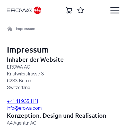
Impressum
DE
English
Impressum
Branchen
Inhaber der Website
Deutsch
EROWA AG
Lösungen
Knutwilerstrasse 3
Italiano
6233 Büron
Switzerland
Español
Produkte
+41 41 935 11 11
Français
info@erowa.com
Karriere
Konzeption, Design und Realisation
A4 Agentur AG