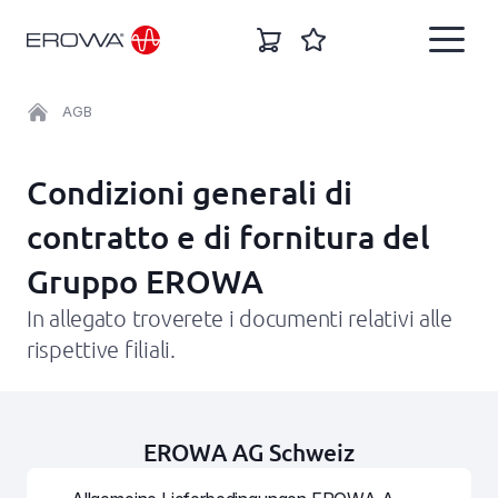
AGB
IT
English
Condizioni generali di
Settori
contratto e di fornitura del
Deutsch
Gruppo EROWA
Soluzioni
Italiano
In allegato troverete i documenti relativi alle
Español
rispettive filiali.
Prodotti
Français
Carriera
EROWA AG Schweiz