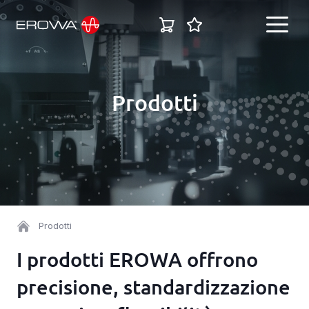
IT
Prodotti
English
Settori
Deutsch
Soluzioni
Italiano
Español
Prodotti
Prodotti
Français
I prodotti EROWA offrono
Carriera
precisione, standardizzazione