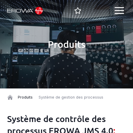
FR
Produits
English
Secteurs
Deutsch
Solutions
Italiano
Español
Produits
Produits
Système de gestion des processus
Français
Carrières
Système de contrôle des
processus EROWA JMS 4.0
: