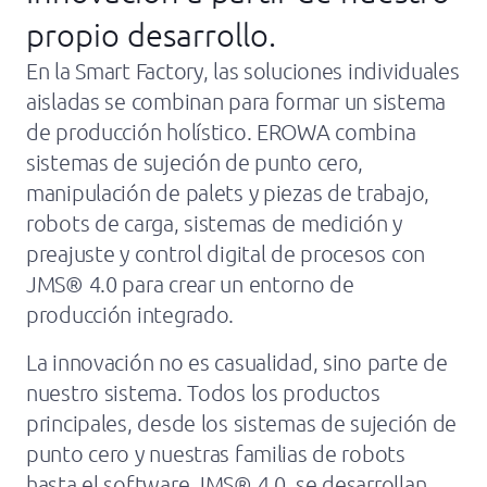
Quiénes somos
propio desarrollo.
Empresas EROWA
En la Smart Factory, las soluciones individuales
aisladas se combinan para formar un sistema
News
de producción holístico. EROWA combina
sistemas de sujeción de punto cero,
Asistencia
manipulación de palets y piezas de trabajo,
robots de carga, sistemas de medición y
preajuste y control digital de procesos con
JMS® 4.0 para crear un entorno de
producción integrado.
La innovación no es casualidad, sino parte de
nuestro sistema. Todos los productos
principales, desde los sistemas de sujeción de
punto cero y nuestras familias de robots
hasta el software JMS® 4.0, se desarrollan