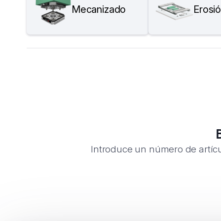
Mecanizado
Erosi
Quiénes somos
Empresas EROWA
News
Introduce un número de artícu